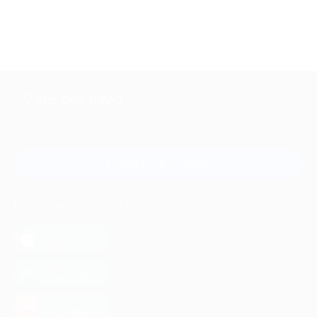
+7 495 649-649-1
Для звонка из Москвы
и регионов России
Связаться с нами
МОБИЛЬНОЕ ПРИЛОЖЕНИЕ
загрузить в
App Store
загрузить в
Google Play
загрузить в
AppGallery