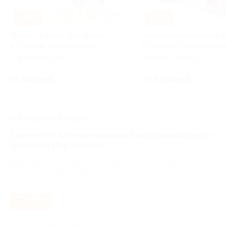
–50%
–50%
Пилинг, лифтинг, фонофорез
Аппаратная коррекция 
в TopLaser Pro со скидкой
в TopLaser Pro со скидко
Ломоносова пр-т, д. 15
Ломоносова пр-т, д. 15
от 300 руб.
от 2 700 руб.
ЗАВЕРШЁННАЯ АКЦИЯ
Скидка 74% на эксклюзивный бамбуковый плед от
компании Мир Бамбука
Дмитровская,
г. Москва, ул. Руставели, д. 1/2 (вход со
стороны ул. Яблочкова)
- 74%