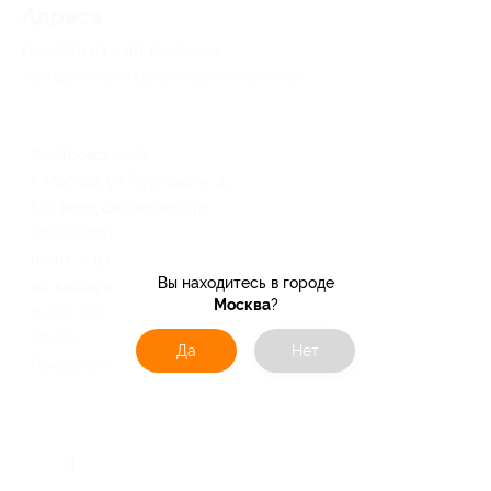
Адресa
Перейти на сайт партнера
Юридическая информация о партнёре
Дмитровская
г. Москва, ул. Руставели, д.
1/2 (вход со стороны ул.
Яблочкова)
пн-пт: с 10:00 до 18:00, сб-
Вы находитесь в городе
вс: выходные
Москва
?
8-929-983-53-73, 8-929-565-
50-88
Да
Нет
Показать номер телефона