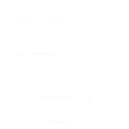
которых вы можете приобрести купон со
скидкой от 50 до 90%
Откуда такие скидки?
Мы непосредственно работаем с каждым
партнером и договариваемся с ним о лучших
условиях для вас
Смогу ли я вернуть купон?
Если что-то случится, мы обязательно вернем
вам деньги. Мы работаем только с проверенными
и надежными партнерами
Остались вопросы?
+7 (495) 649-649-1
Горячая линия Биглиона
Перейти в FAQ