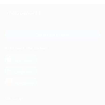
+7 495 649-649-1
Для звонка из Москвы
и регионов России
Связаться с нами
МОБИЛЬНОЕ ПРИЛОЖЕНИЕ
загрузить в
App Store
загрузить в
Google Play
загрузить в
AppGallery
КОМПАНИЯ