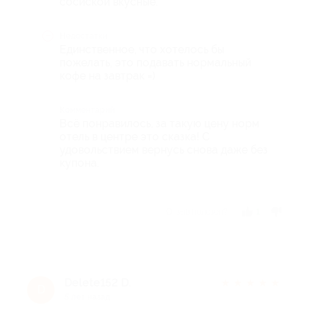
сосиской вкусные.
Недостатки
Единственное, что хотелось бы
пожелать, это подавать нормальный
кофе на завтрак =)
Комментарий
Всё понравилось, за такую цену норм
отель в центре это сказка! С
удовольствием вернусь снова даже без
купона.
Отзыв полезен?
1
Delete152 D.
★
★
★
★
★
D
5 лет назад