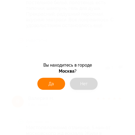
постельное бельё, полотенцв, есть
тапочки, шампунь, гель для душа.
Прекрасный, радушный персонал,
вкусные завтраки. Всё понравилось. С
удовольстаием остановлюсь ещё.
Недостатки
-
Вы находитесь в городе
Отзыв полезен?
1
Москва
?
Да
Нет
Валерия Н.
★
★
★
★
★
В
5 лет назад
Достоинства
Местоположение отличное, 5 мин от
московского жд вокзала. Жили в