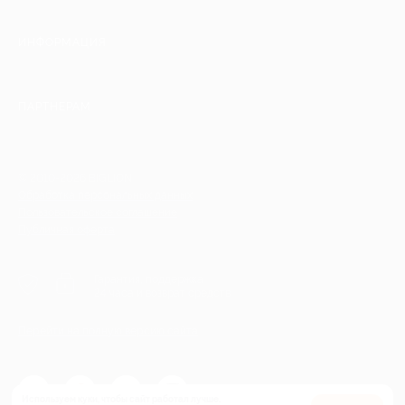
ИНФОРМАЦИЯ
ПАРТНЕРАМ
© 2010-2026 BIGLION
Обработка персональных данных
Пользовательское соглашение
Публичная оферта
Гарантия, поддержка
24 часа и возврат средств
Перейти на полную версию сайта
Используем куки, чтобы сайт работал лучше.