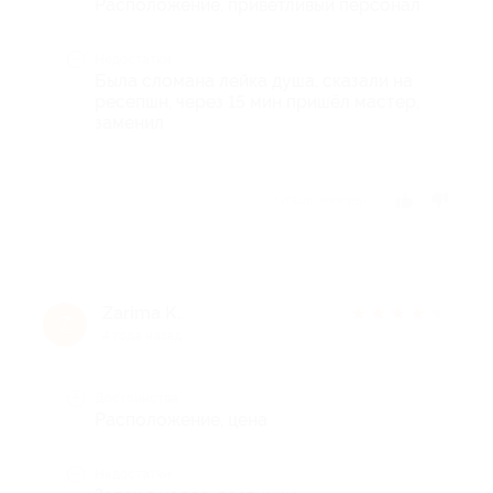
Расположение, приветливый персонал
Недостатки
Была сломана лейка душа, сказали на
ресепшн, через 15 мин пришёл мастер,
заменил
Отзыв полезен?
Zarima K.
★
★
★
★
★
Z
4 года назад
Достоинства
Расположение, цена
Недостатки