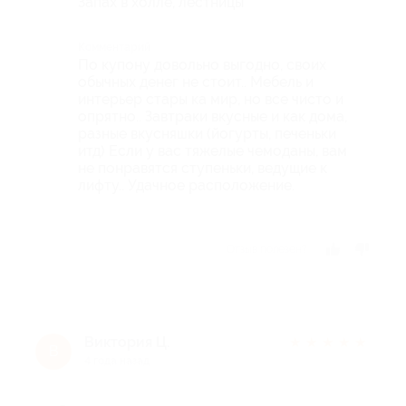
Запах в холле, лестницы
Комментарий
По купону довольно выгодно, своих
обычных денег не стоит.. Мебель и
интерьер стары ка мир, но все чисто и
опрятно.. Завтраки вкусные и как дома,
разные вкусняшки (йогурты, печеньки
итд) Если у вас тяжелые чемоданы, вам
не понравятся ступеньки, ведущие к
лифту.. Удачное расположение.
Отзыв полезен?
Виктория Ц.
★
★
★
★
★
В
4 года назад