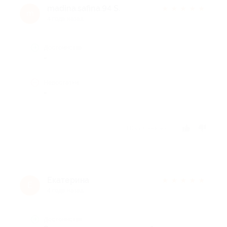
madina.safina.94 S.
★
★
★
★
★
m
4 года назад
Достоинства
-
Недостатки
-
Отзыв полезен?
Екатерина
★
★
★
★
★
Е
4 года назад
Достоинства