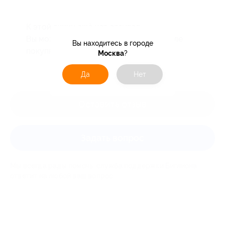
К этой акции ещё нет отзывов.
Вы можете оставить первый отзыв после
Вы находитесь в городе
покупки купона.
Москва
?
Да
Нет
Оставить отзыв
Задать вопрос
Мы всегда рады помочь: служба поддержки Биглиона
ответит на любой ваш вопрос