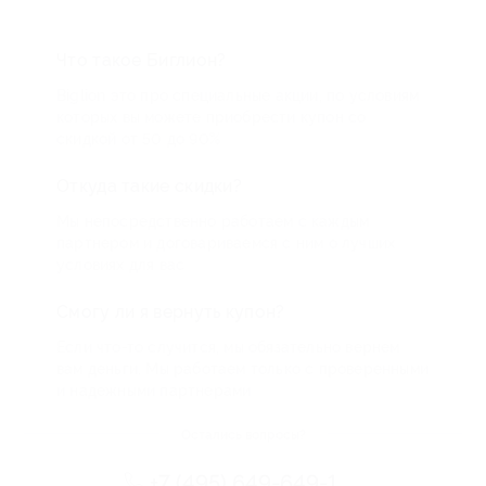
Что такое Биглион?
Biglion это про специальные акции, по условиям
которых вы можете приобрести купон со
скидкой от 50 до 90%
Откуда такие скидки?
Мы непосредственно работаем с каждым
партнером и договариваемся с ним о лучших
условиях для вас
Смогу ли я вернуть купон?
Если что-то случится, мы обязательно вернем
вам деньги. Мы работаем только с проверенными
и надежными партнерами
Остались вопросы?
+7 (495) 649-649-1