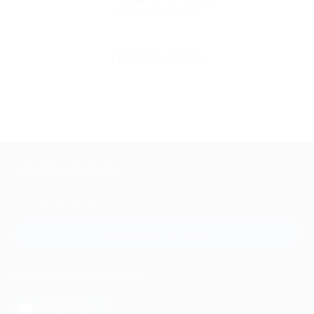
Горячая линия Биглиона
Перейти в FAQ
+7 495 649-649-1
Для звонка из Москвы
и регионов России
Связаться с нами
МОБИЛЬНОЕ ПРИЛОЖЕНИЕ
загрузить в
App Store