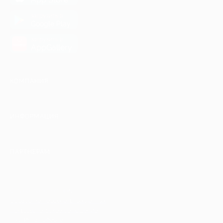
загрузить в
Google Play
загрузить в
AppGallery
КОМПАНИЯ
ИНФОРМАЦИЯ
ПАРТНЕРАМ
© 2010-2026 BIGLION
Обработка персональных данных
Пользовательское соглашение
Публичная оферта