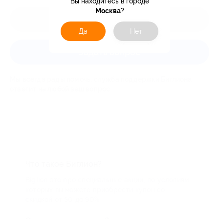
Вы находитесь в городе
Москва
?
Оставить отзыв
Да
Нет
Задать вопрос
Мы всегда рады помочь: служба поддержки Биглиона
ответит на любой ваш вопрос
Что такое Биглион?
Biglion это про специальные акции, по условиям
которых вы можете приобрести купон со
скидкой от 50 до 90%