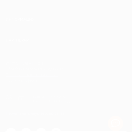
ИНФОРМАЦИЯ
ПАРТНЕРАМ
© 2010-2026 BIGLION
Обработка персональных данных
Пользовательское соглашение
Публичная оферта
Гарантия, поддержка
24 часа и возврат средств
Перейти на полную версию сайта