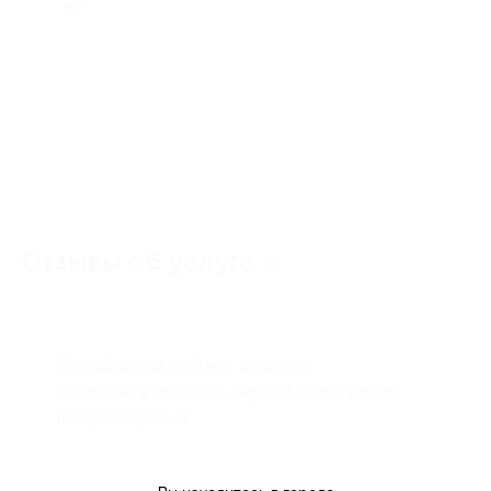
Отзывы об услуге
0
К этой акции ещё нет отзывов.
Вы можете оставить первый отзыв после
покупки купона.