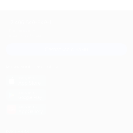
+7 495 649-649-1
Для звонка из Москвы
и регионов России
Связаться с нами
МОБИЛЬНОЕ ПРИЛОЖЕНИЕ
загрузить в
App Store
загрузить в
Google Play
загрузить в
AppGallery
КОМПАНИЯ