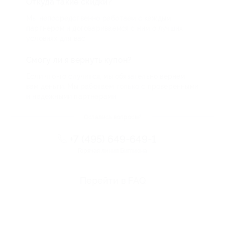
Откуда такие скидки?
Мы непосредственно работаем с каждым
партнером и договариваемся с ним о лучших
условиях для вас
Смогу ли я вернуть купон?
Если что-то случится, мы обязательно вернем
вам деньги. Мы работаем только с проверенными
и надежными партнерами
Остались вопросы?
+7 (495) 649-649-1
Горячая линия Биглиона
Перейти в FAQ