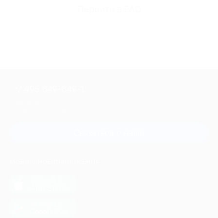
Перейти в FAQ
+7 495 649-649-1
Для звонка из Москвы
и регионов России
Связаться с нами
МОБИЛЬНОЕ ПРИЛОЖЕНИЕ
загрузить в
App Store
загрузить в
Google Play