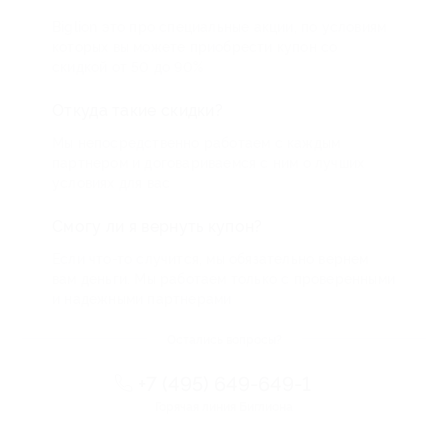
Biglion это про специальные акции, по условиям
которых вы можете приобрести купон со
скидкой от 50 до 90%
Откуда такие скидки?
Мы непосредственно работаем с каждым
партнером и договариваемся с ним о лучших
условиях для вас
Смогу ли я вернуть купон?
Если что-то случится, мы обязательно вернем
вам деньги. Мы работаем только с проверенными
и надежными партнерами
Остались вопросы?
+7 (495) 649-649-1
Горячая линия Биглиона