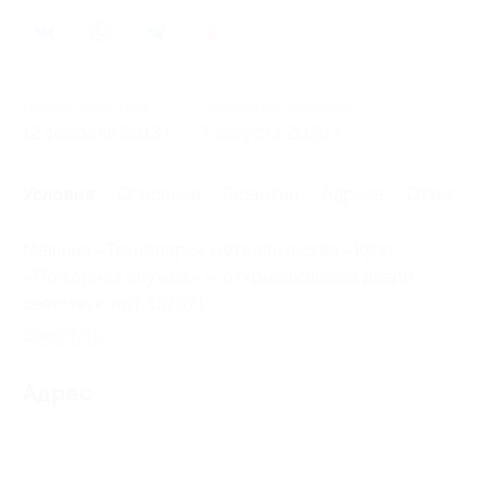
0
Начало действия
Окончание действия
12 февраля 2013 г.
7 августа 2026 г.
Условия
Описание
Гарантии
Адреса
Отзывы
Машина «Технопарк» металлическая «Краз
«Пожарная служба»,», открывающиеся двери,
свет+звук, арт. 157871
Свернуть
Адрес