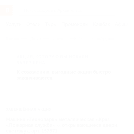
Услуги
Отели
Туры
Промокоды
Кэшбэк
Афиша 
Главная
Детям
Игрушки
Машинки, ж/д дороги
АКЦИЯ, КОТОРУЮ ВЫ ИСКАЛИ,
ЗАВЕРШЕНА.
К сожалению, выгодные акции быстро
заканчиваются.
ЗАВЕРШЁННАЯ АКЦИЯ
Машина «Технопарк» металлическая «Краз
«Пожарная служба»,», открывающиеся двери,
свет+звук, арт. 157871