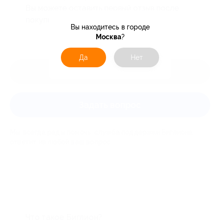
Вы можете оставить первый отзыв после
покупки купона.
Вы находитесь в городе
Москва
?
Да
Нет
Оставить отзыв
Задать вопрос
Мы всегда рады помочь: служба поддержки Биглиона
ответит на любой ваш вопрос
Что такое Биглион?