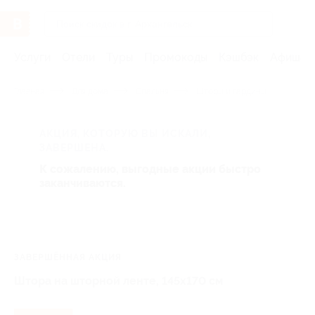
Услуги
Отели
Туры
Промокоды
Кэшбэк
Афиша 
Главная
Для дома
Спальня
Шторы и гардины
АКЦИЯ, КОТОРУЮ ВЫ ИСКАЛИ,
ЗАВЕРШЕНА.
К сожалению, выгодные акции быстро
заканчиваются.
ЗАВЕРШЁННАЯ АКЦИЯ
Штора на шторной ленте, 145x170 см