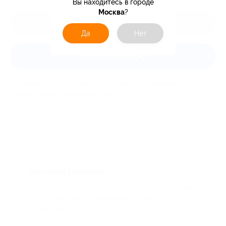
Вы находитесь в городе
Москва
?
Оставить отзыв
Да
Нет
Задать вопрос
Мы всегда рады помочь: служба поддержки Биглиона
ответит на любой ваш вопрос
Что такое Биглион?
Biglion это про специальные акции, по условиям
которых вы можете приобрести купон со
скидкой от 50 до 90%