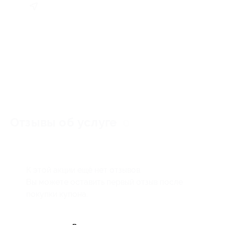
Отзывы об услуге
0
К этой акции ещё нет отзывов.
Вы можете оставить первый отзыв после
покупки купона.