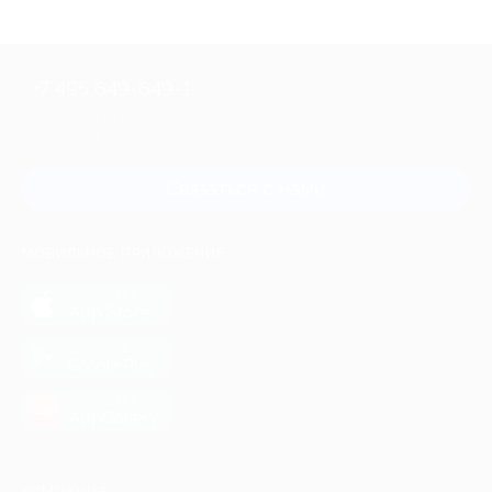
+7 495 649-649-1
Для звонка из Москвы
и регионов России
Связаться с нами
МОБИЛЬНОЕ ПРИЛОЖЕНИЕ
загрузить в
App Store
загрузить в
Google Play
загрузить в
AppGallery