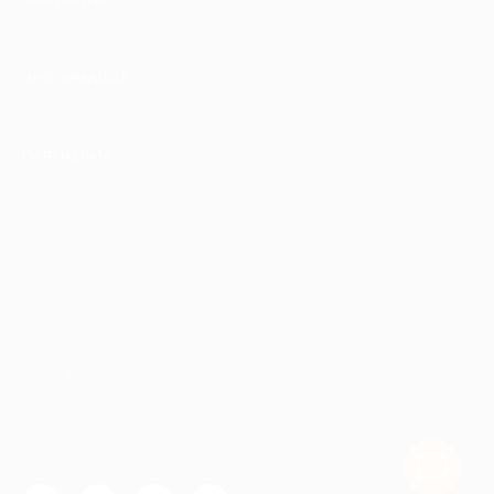
КОМПАНИЯ
ИНФОРМАЦИЯ
ПАРТНЕРАМ
© 2010-2026 BIGLION
Обработка персональных данных
Пользовательское соглашение
Публичная оферта
Гарантия, поддержка
24 часа и возврат средств
Перейти на полную версию сайта