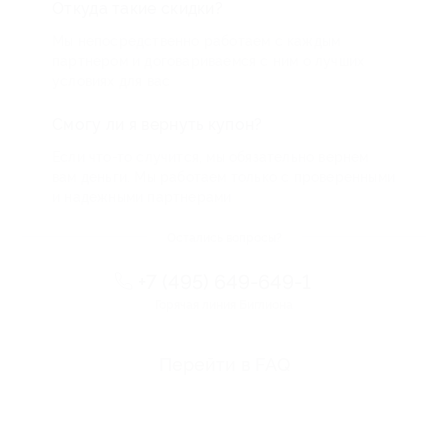
Откуда такие скидки?
Мы непосредственно работаем с каждым
партнером и договариваемся с ним о лучших
условиях для вас
Смогу ли я вернуть купон?
Если что-то случится, мы обязательно вернем
вам деньги. Мы работаем только с проверенными
и надежными партнерами
Остались вопросы?
+7 (495) 649-649-1
Горячая линия Биглиона
Перейти в FAQ