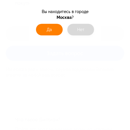
покупки купона.
Вы находитесь в городе
Москва
?
Да
Нет
Оставить отзыв
Задать вопрос
Мы всегда рады помочь: служба поддержки Биглиона
ответит на любой ваш вопрос
Что такое Биглион?
Biglion это про специальные акции, по условиям