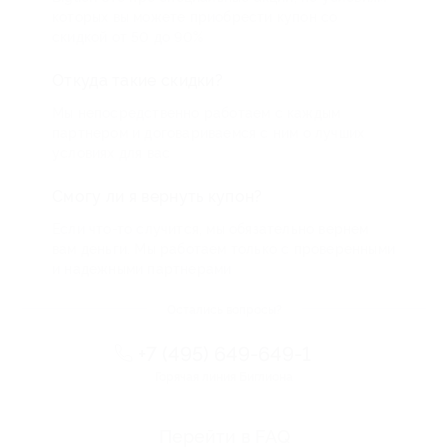
которых вы можете приобрести купон со
скидкой от 50 до 90%
Откуда такие скидки?
Мы непосредственно работаем с каждым
партнером и договариваемся с ним о лучших
условиях для вас
Смогу ли я вернуть купон?
Если что-то случится, мы обязательно вернем
вам деньги. Мы работаем только с проверенными
и надежными партнерами
Остались вопросы?
+7 (495) 649-649-1
Горячая линия Биглиона
Перейти в FAQ