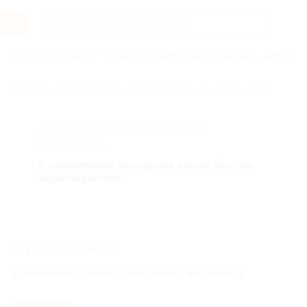
Услуги
Отели
Туры
Промокоды
Кэшбэк
Афиша 
Главная
Женщинам
Аксессуары
Сумки, клатчи
АКЦИЯ, КОТОРУЮ ВЫ ИСКАЛИ,
ЗАВЕРШЕНА.
К сожалению, выгодные акции быстро
заканчиваются.
ЗАВЕРШЁННАЯ АКЦИЯ
Косметичка Cerise, цвет темно-вишневый