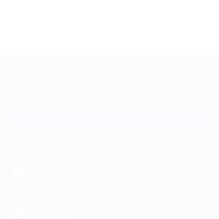
+7 495 649-649-1
Для звонка из Москвы
и регионов России
Связаться с нами
МОБИЛЬНОЕ ПРИЛОЖЕНИЕ
загрузить в
App Store
загрузить в
Google Play
загрузить в