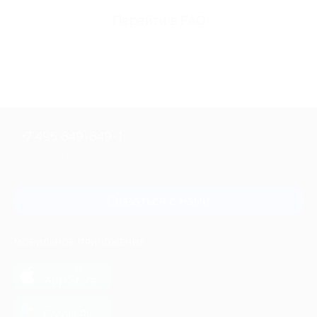
Перейти в FAQ
+7 495 649-649-1
Для звонка из Москвы
и регионов России
Связаться с нами
МОБИЛЬНОЕ ПРИЛОЖЕНИЕ
загрузить в
App Store
загрузить в
Google Play