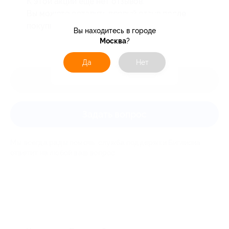
К этой акции ещё нет отзывов.
Вы можете оставить первый отзыв после
покупки купона.
Вы находитесь в городе
Москва
?
Да
Нет
Оставить отзыв
Задать вопрос
Мы всегда рады помочь: служба поддержки Биглиона
ответит на любой ваш вопрос