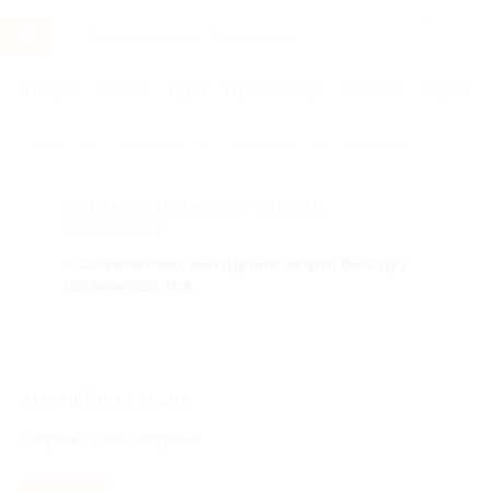
Услуги
Отели
Туры
Промокоды
Кэшбэк
Афиша 
Главная
Женщинам
Аксессуары
Бижутерия
АКЦИЯ, КОТОРУЮ ВЫ ИСКАЛИ,
ЗАВЕРШЕНА.
К сожалению, выгодные акции быстро
заканчиваются.
ЗАВЕРШЁННАЯ АКЦИЯ
Серьги, цвет черный