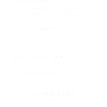
Что такое Биглион?
Biglion это про специальные акции, по условиям
которых вы можете приобрести купон со
скидкой от 50 до 90%
Откуда такие скидки?
Мы непосредственно работаем с каждым
партнером и договариваемся с ним о лучших
условиях для вас
Смогу ли я вернуть купон?
Если что-то случится, мы обязательно вернем
вам деньги. Мы работаем только с проверенными
и надежными партнерами
Остались вопросы?
+7 (495) 649-649-1
Горячая линия Биглиона