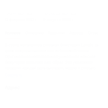
Начало действия
Окончание действия
11 февраля 2013 г.
9 августа 2026 г.
Условия
Описание
Гарантии
Адреса
Отзывы
В суете мегаполиса стильная бижутерия Lovely за
долю секунды выделит вас из безликой толпы.
Оригинальная,неповторимая,уникальная женская
бижутерия дополнит ваш образ. Эти украшения
позволят каждый день выглядеть модно и стильно.
Свернуть
Адрес